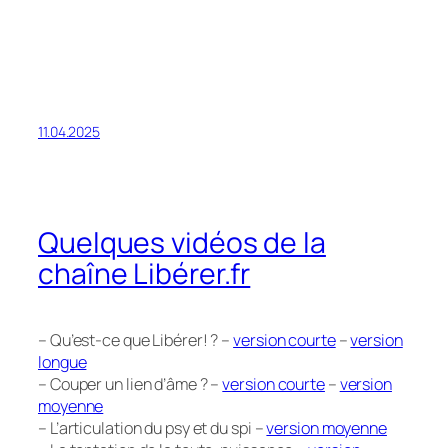
11.04.2025
Quelques vidéos de la
chaîne Libérer.fr
– Qu’est-ce que Libérer! ? –
version courte
–
version
longue
– Couper un lien d’âme ? –
version courte
–
version
moyenne
– L’articulation du psy et du spi –
version moyenne