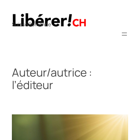
Aller
au
contenu
Suisse Romande
Auteur/autrice :
l’éditeur