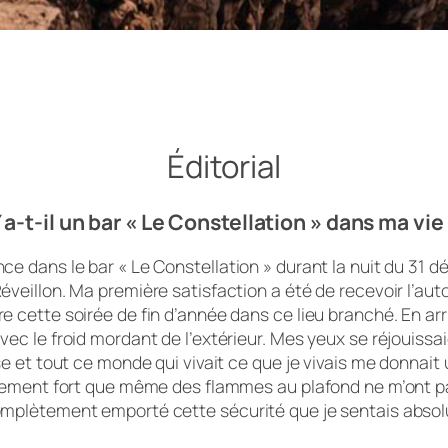
Éditorial
 a-t-il un bar « Le Constellation » dans ma vie
ce dans le bar « Le Constellation » durant la nuit du 31 d
éveillon. Ma première satisfaction a été de recevoir l’aut
 cette soirée de fin d’année dans ce lieu branché. En arriv
vec le froid mordant de l’extérieur. Mes yeux se réjouissa
euse et tout ce monde qui vivait ce que je vivais me donna
tellement fort que même des flammes au plafond ne m’ont 
omplètement emporté cette sécurité que je sentais absolu