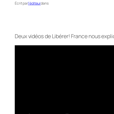
Écrit par
l’éditeur
dans
Deux vidéos de Libérer! France nous expl