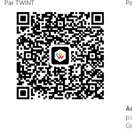
Par TWINT
Pa
As
p.
Go